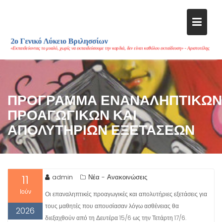
Μεταπηδήστε
στο
περιεχόμενο
ΠΡΟΓΡΑΜΜΑ ΕΝΑΝΑΛΗΠΤΙΚΩΝ
ΠΡΟΑΓΩΓΙΚΩΝ ΚΑΙ
ΑΠΟΛΥΤΗΡΙΩΝ ΕΞΕΤΑΣΕΩΝ
11
admin
Νέα - Ανακοινώσεις
Ιούν
Οι επαναληπτικές προαγωγικές και απολυτήριες εξετάσεις για
τους μαθητές που απουσίασαν λόγω ασθένειας θα
2026
διεξαχθούν από τη Δευτέρα 15/6 ως την Τετάρτη 17/6.