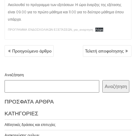
Ακολουθεί το πρόγραμμα των εξετάσεων. Η ώρα έναρξης της εξέτασης
είναι 09.00 για το πρώτο μάθημα και 11.00 για το δεύτερο μάθημα όπου
υπάρχει.
ΠΡΟΓΡΑΜΜΑ ΕΝΔΟΣΧΟΛΙΚΩΝ ΕΞΕΤΑΣΕΩΝ_για_αναρτηση
Λήψη
ΠΛΟΉΓΗΣΗ
Προηγούμενο άρθρο
Τελετή αποφοίτησης
ΆΡΘΡΩΝ
Αναζήτηση
Αναζήτηση
ΠΡΌΣΦΑΤΑ ΆΡΘΡΑ
ΚΑΤΗΓΟΡΊΕΣ
Αθλητικές δράσεις και επιτυχίες
Ανακοινώσεις ομίλων