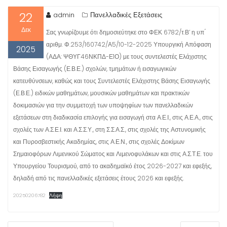
22
admin
Πανελλαδικές Εξετάσεις
Δεκ
Σας γνωρίζουμε ότι δημοσιεύτηκε στο ΦΕΚ 6782/τ.Β’ η υπ ́
αριθμ. Φ.253/160742/Α5/10-12-2025 Υπουργική Απόφαση
2025
(ΑΔΑ: ΨΘΥΓ46ΝΚΠΔ-Ε1Ο) με τους συντελεστές Ελάχιστης
Βάσης Εισαγωγής (Ε.Β.Ε.) σχολών, τμημάτων ή εισαγωγικών
κατευθύνσεων, καθώς και τους Συντελεστές Ελάχιστης Βάσης Εισαγωγής
(Ε.Β.Ε.) ειδικών μαθημάτων, μουσικών μαθημάτων και πρακτικών
δοκιμασιών για την συμμετοχή των υποψηφίων των πανελλαδικών
εξετάσεων στη διαδικασία επιλογής για εισαγωγή στα Α.Ε.Ι., στις Α.Ε.Α., στις
σχολές των Α.Σ.Ε.Ι. και Α.Σ.Σ.Υ., στη Σ.Σ.Α.Σ., στις σχολές της Αστυνομικής
και Πυροσβεστικής Ακαδημίας, στις Α.Ε.Ν., στις σχολές Δοκίμων
Σημαιοφόρων Λιμενικού Σώματος και Λιμενοφυλάκων και στις Α.Σ.Τ.Ε. του
Υπουργείου Τουρισμού, από το ακαδημαϊκό έτος 2026-2027 και εφεξής,
δηλαδή από τις πανελλαδικές εξετάσεις έτους 2026 και εφεξής.
20250206782
Λήψη
ΠΛΟΉΓΗΣΗ