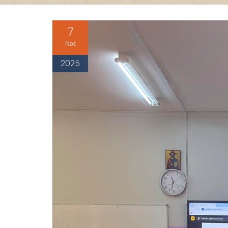
7
Νοέ
2025