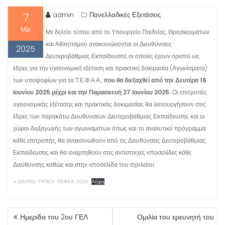
7
admin
Πανελλαδικές Εξετάσεις
Μάι
Με δελτίο τύπου από το Υπουργείο Παιδείας, Θρησκευμάτων
και Αθλητισμού ανακοινώνονται οι Διευθύνσεις
2025
Δευτεροβάθμιας Εκπαίδευσης οι οποίες έχουν οριστεί ως
έδρες για την υγειονομική εξέταση και πρακτική δοκιμασία (Αγωνίσματα)
των υποψηφίων για τα Τ.Ε.Φ.Α.Α.,
που θα διεξαχθεί από την Δευτέρα 16
Ιουνίου 2025 μέχρι και την Παρασκευή 27 Ιουνίου 2025.
Οι επιτροπές
υγειονομικής εξέτασης και πρακτικής δοκιμασίας θα λειτουργήσουν στις
έδρες των παρακάτω Διευθύνσεων Δευτεροβάθμιας Εκπαίδευσης και οι
χώροι διεξαγωγής των αγωνισμάτων όπως και το αναλυτικό πρόγραμμα
κάθε επιτροπής, θα ανακοινωθούν από τις Διευθύνσεις Δευτεροβάθμιας
Εκπαίδευσης και θα αναρτηθούν στις αντίστοιχες ιστοσελίδες κάθε
Διεύθυνσης καθώς και στην ιστοσελίδα του σχολείου.
4 ΔΕΛΤΙΟ ΤΥΠΟΥ ΤΕΦΑΑ 2025
Λήψη
ΠΛΟΉΓΗΣΗ
Ημερίδα του 2ου ΓΕΛ
Ομιλία του ερευνητή του
ΆΡΘΡΩΝ