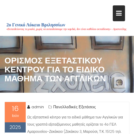
Μεταπηδήστε
στο
περιεχόμενο
ΟΡΙΣΜΌΣ ΕΞΕΤΑΣΤΙΚΟΎ
ΚΈΝΤΡΟΥ ΓΙΑ ΤΟ ΕΙΔΙΚΌ
ΜΆΘΗΜΑ ΤΩΝ ΑΓΓΛΙΚΏΝ
16
admin
Πανελλαδικές Εξετάσεις
Ιούν
Ως εξεταστικό κέντρο για το ειδικό μάθημα των Αγγλικών για
τους γραπτά εξεταζόμενους μαθητές ορίζεται το 4ο ΓΕΛ
2025
Αμαρουσίου-Ζεκάκειο (Ζεκάκου 3, Μαρούσι, Τ.Κ. 15125 τηλ.