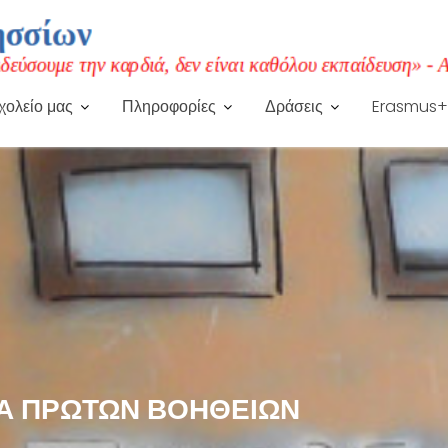
χολείο μας
Πληροφορίες
Δράσεις
Erasmus+
Α ΠΡΏΤΩΝ ΒΟΗΘΕΙΏΝ