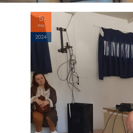
5
Απρ
2024