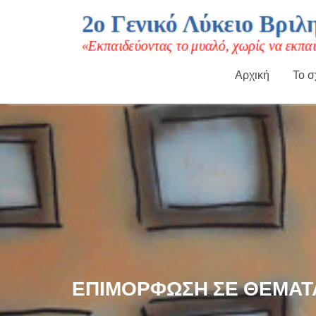
Αρχική
Το σ
Μεταπηδήστε
στο
περιεχόμενο
ΕΠΙΜΌΡΦΩΣΗ ΣΕ ΘΈΜΑΤ