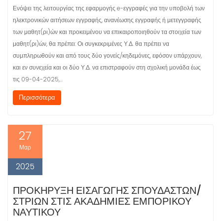
Ενόψει της λειτουργίας της εφαρμογής e-εγγραφές για την υποβολή των
ηλεκτρονικών αιτήσεων εγγραφής, ανανέωσης εγγραφής ή μετεγγραφής
των μαθητ(ρι)ών και προκειμένου να επικαιροποιηθούν τα στοιχεία των
μαθητ(ρι)ών, θα πρέπει: Οι συγκεκριμένες Υ.Δ. θα πρέπει να
συμπληρωθούν και από τους δύο γονείς/κηδεμόνες, εφόσον υπάρχουν,
και εν συνεχεία και οι δύο Υ.Δ. να επιστραφούν στη σχολική μονάδα έως
τις 09-04-2025,…
Περισσότερα
27
Μαρ
2025
ΠΡΟΚΉΡΥΞΗ ΕΙΣΑΓΩΓΉΣ ΣΠΟΥΔΑΣΤΏΝ/
ΣΤΡΙΏΝ ΣΤΙΣ ΑΚΑΔΗΜΊΕΣ ΕΜΠΟΡΙΚΟΎ
ΝΑΥΤΙΚΟΎ