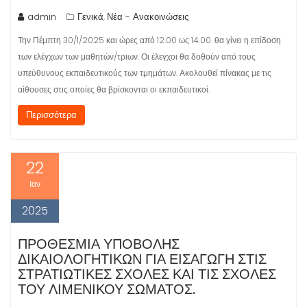
admin
Γενικά
Νέα - Ανακοινώσεις
,
Την Πέμπτη 30/1/2025 και ώρες από 12.00 ως 14.00. θα γίνει η επίδοση
των ελέγχων των μαθητών/τριων. Οι έλεγχοι θα δοθούν από τους
υπεύθυνους εκπαιδευτικούς των τμημάτων. Ακολουθεί πίνακας με τις
αίθουσες στις οποίες θα βρίσκονται οι εκπαιδευτικοί.
Περισσότερα
22
Ιαν
2025
ΠΡΟΘΕΣΜΊΑ ΥΠΟΒΟΛΉΣ
ΔΙΚΑΙΟΛΟΓΗΤΙΚΏΝ ΓΙΑ ΕΙΣΑΓΩΓΉ ΣΤΙΣ
ΣΤΡΑΤΙΩΤΙΚΈΣ ΣΧΟΛΈΣ ΚΑΙ ΤΙΣ ΣΧΟΛΈΣ
ΤΟΥ ΛΙΜΕΝΙΚΟΎ ΣΏΜΑΤΟΣ.